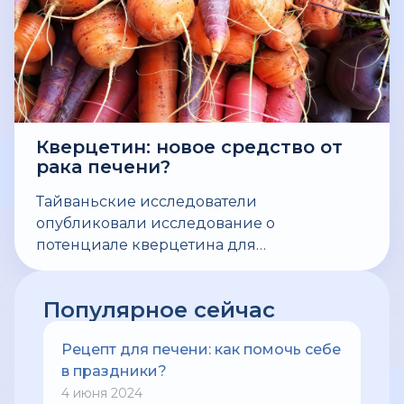
Кверцетин: новое средство от
рака печени?
Тайваньские исследователи
опубликовали исследование о
потенциале кверцетина для
предотвращения и ингибирования рака
печени, вызванного окислительным
Популярное сейчас
стрессом.
Рецепт для печени: как помочь себе
в праздники?
4 июня 2024