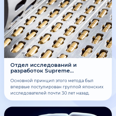
липосоме вещества. Таким образом,
обеспечивается максимальная
биодоступность активного компонента.
Липосомальные нанотехнологии уже
активно используются для вакцин,
противораковых и генных препаратов.
Отдел исследований и
разработок Supreme
Pharmatech успешно
Основной принцип этого метода был
разработал новый метод
впервые постулирован группой японских
массового производства
нанолипосом.
исследователей почти 30 лет назад.