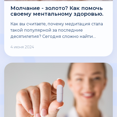
Молчание - золото? Как помочь
своему ментальному здоровью.
Как вы считаете, почему медитация стала
такой популярной за последние
десятилетия? Сегодня сложно найти
человека, будь то мужчина или женщина,
4 июня 2024
который бы хоть раз в жизни не пытался
постигнуть Дзен, молча сидя в позе лотоса
с закрытыми глазами под расслабляющую
музыку. Почему эта практика оказывает
терапевтический эффект - рассказываем
не только с психологической точки
зрения, но и с медицинской.