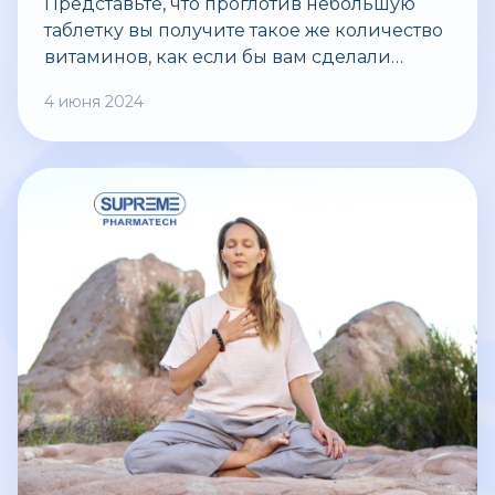
Представьте, что проглотив небольшую
таблетку вы получите такое же количество
витаминов, как если бы вам сделали
инъекцию с этим же веществом. Думаете
4 июня 2024
это невозможно? А вот и нет! Для этого уже
существуют крошечные, но очень
действенные липосомы.