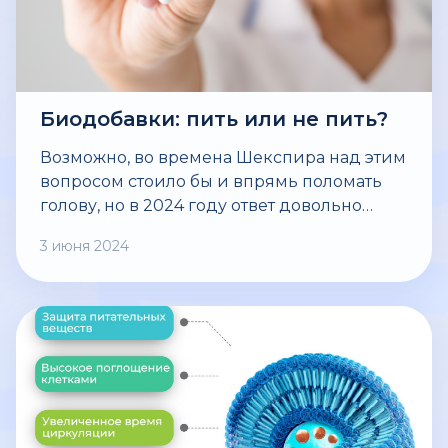
Биодобавки: пить или не пить?
Возможно, во времена Шекспира над этим
вопросом стоило бы и впрямь поломать
голову, но в 2024 году ответ довольно
однозначный - да, пить. Дилемма скорее в
3 июня 2024
другом, в каком возрасте их лучше
начинать принимать? Как выбрать? Какого
эффекта помогут достичь биологически
активные добавки? И тут давайте сразу
оговоримся - БАДы не лечат, они работают
превентивно, помогают восполнить
дефициты, из-за которых в будущем могут
развиться неприятные сюрпризы. Они
используются в качестве дополнения к