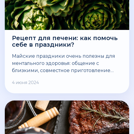
Рецепт для печени: как помочь
себе в праздники?
Майские праздники очень полезны для
ментального здоровья: общение с
близкими, совместное приготовление
шашлыков, теплые посиделки за общим
4 июня 2024
столом, улыбки и объятия. Но эти
несколько дней могут сильно ударить по
вашей печени, ведь как алкоголь*, так и
жирная пища - не лучшие друзья нашего
ЖКТ.