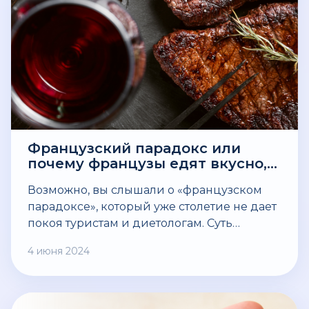
Французский парадокс или
почему французы едят вкусно,
не придерживаются диеты, не
Возможно, вы слышали о «французском
поправляются и живут долго?
парадоксе», который уже столетие не дает
покоя туристам и диетологам. Суть
парадокса в том, что несмотря на
4 июня 2024
употребление вкуснейшей выпечки,
изобилия в рационе жирных сыров, фуа-
гра и яиц, во Франции проблема
ожирения и уровень сердечно-